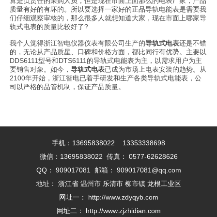
算是负责任的采购人员，但是现在市面上面那么的电表厂家，产品
质量有好的有坏的。所以要选择一家好的正品导轨电能表是需要我
们仔细观察审核的，那么很多人就想知道大家，现在市面上哪家导
轨式电表的质量比较好了?
我个人觉得浙江智电仪器仪表有限公司生产的
导轨式电表
还是不错
的，无论从产品质星、口碑和价格方面，都比同行有优势。主要以
DDS6111型号和DTS6111的导轨式电能表为主，以需求用户为主
要销售对象。如今，
导轨式电表
已成为市场上电表安装的趋势。从
2100年开始，浙江智电已着手研发和生产各类导轨式电能表，公
司以严格的品管机制，保证产品质量。
手机：13695838022 13353338698
微信：13695838022 传真： 0577-62628626
QQ： 909017081 邮箱： 909017081@qq.com
地址： 浙江省 温州市 乐清市 柳市镇 龙根工业区
网址一： http://www.zdyqyb.com
网址二： http://www.zjzhidian.com