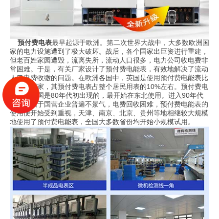
预付费电表
最早起源于欧洲。第二次世界大战中，大多数欧洲国
家的电力设施遭到了极大破坏。战后，各个国家出巨资进行重建，
但老百姓家园遭毁，流离失所，流动人口很多，电力公司收电费非
常困难。于是，有关厂家设计了预付费电能表，有效地解决了流动
人口电费收缴的问题。在欧洲各国中，英国是使用预付费电能表比
较多的国家，其预付费电表占整个居民用表的10%左右。预付费电
能表在我国是80年代初出现的，最开始在东北使用。进入90年代
以后，由于国营企业普遍不景气，电费回收困难，预付费电能表的
使用便开始受到重视，天津、南京、北京、贵州等地相继较大规模
地使用了预付费电能表，全国大多数省份均开始小规模试用。