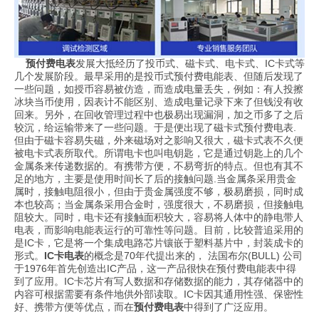
预付费电表
发展大抵经历了投币式、磁卡式、电卡式、IC卡式等
几个发展阶段。最早采用的是投币式预付费电能表、但随后发现了
一些问题，如授币容易被仿造，而造成电量丢失，例如：有人投擦
冰块当币使用，因表计不能区别、造成电量记录下来了但钱没有收
回来。另外，在回收管理过程中也极易出现漏洞，加之币多了之后
较沉，给运输带来了一些问题。于是便出现了磁卡式预付费电表.
但由于磁卡容易失磁，外来磁场对之影响又很大，磁卡式表不久便
被电卡式表所取代。所谓电卡也叫电钥匙，它是通过钥匙上的几个
金属条来传递数据的。有携带方便，不易弯折的特点。但也有其不
足的地方，主要是使用时间长了后的接触问题.当金属条采用贵金
属时，接触电阻很小，但由于贵金属强度不够，极易磨损，同时成
本也较高；当金属条采用合金时，强度很大，不易磨损，但接触电
阻较大。同时，电卡还有接触面积较大，容易将人体中的静电带人
电表，而影响电能表运行的可靠性等问题。目前，比较普追采用的
是IC卡，它是将一个集成电路芯片镶嵌于塑料基片中，封装成卡的
形式。
IC卡电表
的概念是70年代提出来的， 法国布尔(BULL) 公司
于1976年首先创造出IC产品，这一产品很快在预付费电能表中得
到了应用。IC卡芯片有写人数据和存储数据的能力，其存储器中的
内容可根据需要有条件地供外部读取。IC卡因其通用性强、保密性
好、携带方便等优点，而在
预付费电表
中得到了广泛应用。